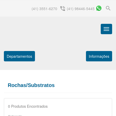
search
phone_in_talk
(41) 3551-6270
(41) 98446-5445
Menu
Princip
Departamentos
Informações
Rochas/Substratos
0
Produtos Encontrados