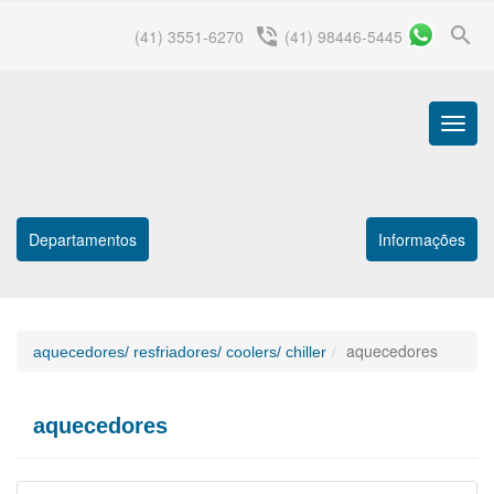
search
phone_in_talk
(41) 3551-6270
(41) 98446-5445
Menu
Princip
Departamentos
Informações
aquecedores
aquecedores/ resfriadores/ coolers/ chiller
aquecedores