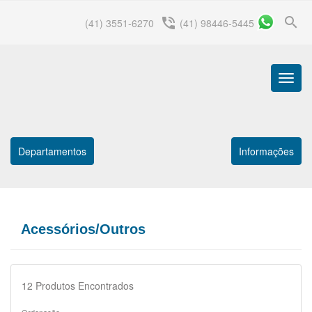
search
phone_in_talk
(41) 3551-6270
(41) 98446-5445
Menu
Princip
Departamentos
Informações
Acessórios/Outros
12
Produtos Encontrados