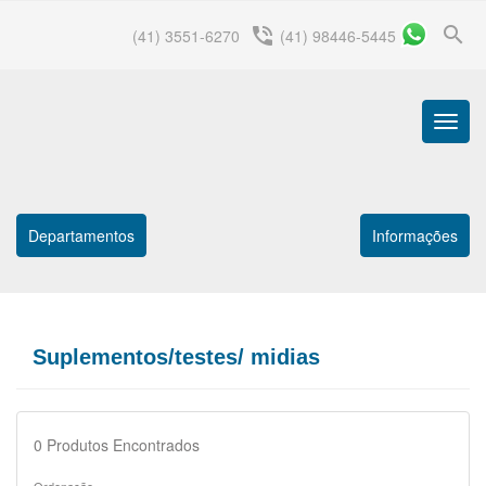
search
phone_in_talk
(41) 3551-6270
(41) 98446-5445
Menu
Princip
Departamentos
Informações
Suplementos/testes/ midias
0
Produtos Encontrados